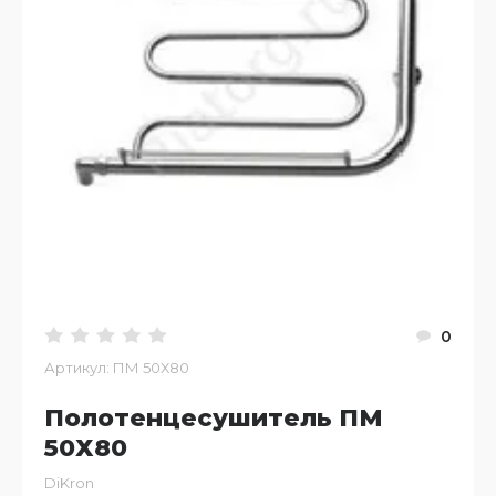
0
Артикул:
ПМ 50Х80
Полотенцесушитель ПМ
50Х80
DiKron